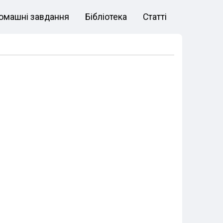
омашні
з
авдання
Бібліотека
Статті